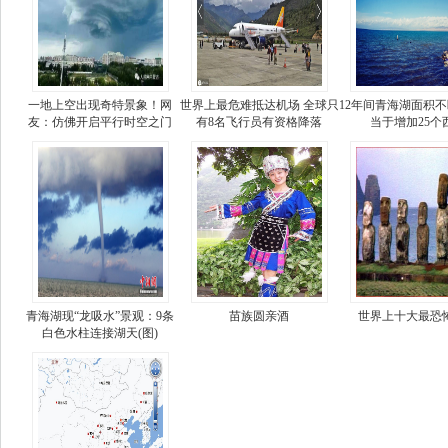
一地上空出现奇特景象！网
世界上最危难抵达机场 全球只
12年间青海湖面积不
友：仿佛开启平行时空之门
有8名飞行员有资格降落
当于增加25个
青海湖现“龙吸水”景观：9条
苗族圆亲酒
世界上十大最恐
白色水柱连接湖天(图)