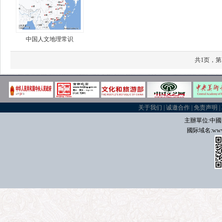
中国人文地理常识
共1页，第
关于我们
|
诚邀合作
|
免责声明
|
主辦單位:中國
國际域名
:
www