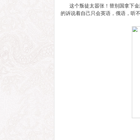
这个叛徒太嚣张！替别国拿下金牌
的诉说着自己只会英语，俄语，听