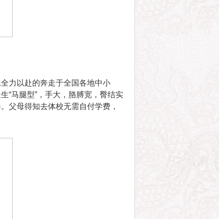
练全力以赴的奔走于全国各地中小
生“马腿型”，手大，胳膊宽，臀结实
奏。父母得知去体校无需自付学费，